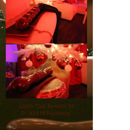
Lillith Club Benzstr. 10
D - 82178 Puchheim
< Zurück zur Weppy