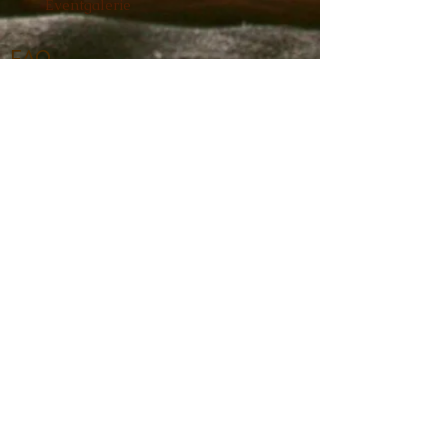
Eventgalerie
FAQ
Geschenkkart
e
Shop
Datenschut
z
Zertifikate
Kontakt
Partner
Impressum
AGB