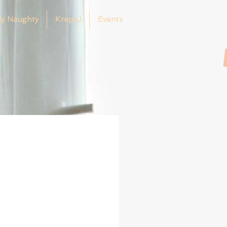
ly Naughty
KrepeJ
Events