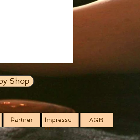
py Shop
Partner
Impressu
AGB
m