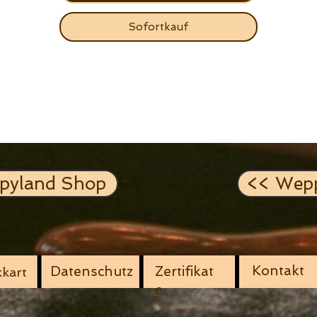
Weppy.
Sofortkauf
Maske S
Mund / Nasenteil: 13 cm x 16 cm
2 Bänder: 25,2 cm / Band
Maske M
Mund / Nasenteil: 15,5 cm x 18 cm
2 Bänder: 25 cm / Band
Vorteile
pyland Shop
<< Wep
● Hochwertiges echtes Leder
● Präzise Handarbeit mit Liebe zum Detail
● Die Größe ist verstellbar
● Änderung von Form und Funktion
● Mehrere Accessoires in einem
Kontakt
Datenschutz
Zertifikat
kart
KrepeJ Me like
e
● Maske
● Armband