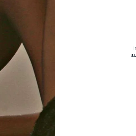
I
au
L
v