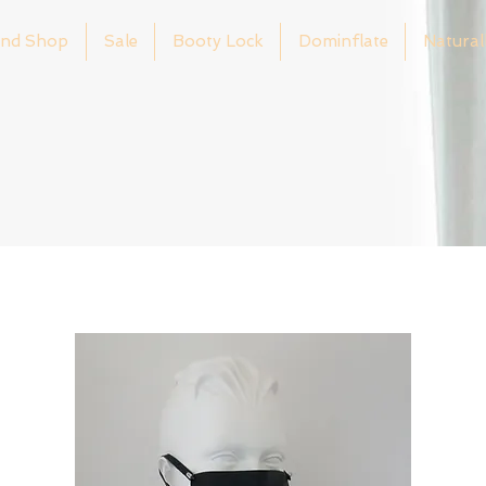
nd Shop
Sale
Booty Lock
Dominflate
Natural