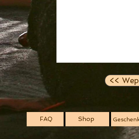
<< Wep
Shop
FAQ
Geschenk
e