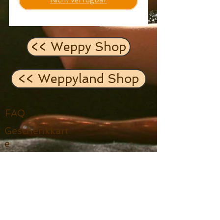
Nicht verfügbar
<< Weppy Shop
<< Weppyland Shop
FAQ
Geschenkkart
e
Shop
Datenschut
z
Zertifikate