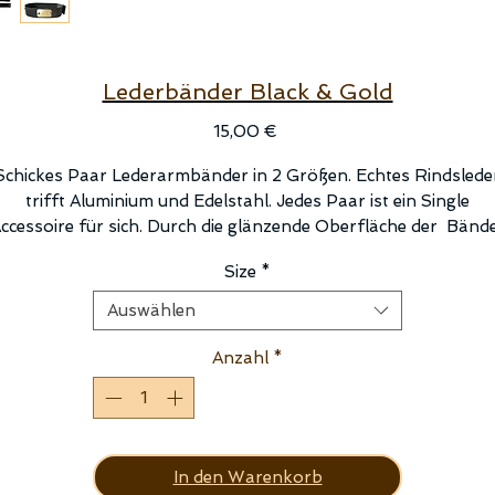
Lederbänder Black & Gold
Preis
15,00 €
Schickes Paar Lederarmbänder in 2 Größen. Echtes Rindslede
trifft Aluminium und Edelstahl. Jedes Paar ist ein Single
ccessoire für sich. Durch die glänzende Oberfläche der Bänd
ist dein Schmuck immer ein eyecatcher und gibt ein edles Gefüh
Size
*
beim Tragen.
Auswählen
Vorteile:
• Präzise Handarbeit mit Liebe zum Detail
Anzahl
*
• Die Größe ist verstellbar
• Änderung von Form und Funktion
• Mehrere Accessoires in einem
In den Warenkorb
KrepeJ Me like