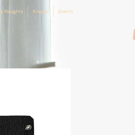
ly Naughty
KrepeJ
Events