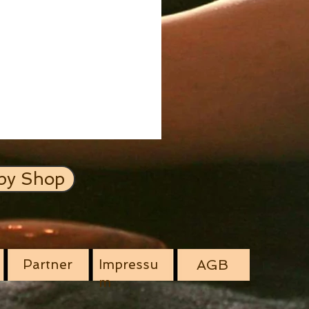
py Shop
Partner
Impressu
AGB
m