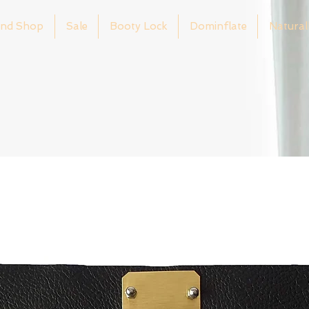
nd Shop
Sale
Booty Lock
Dominflate
Natural