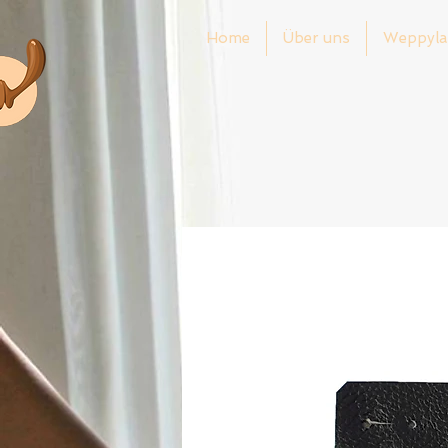
Home
Über uns
Weppyla