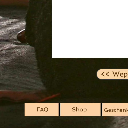
<< Wep
Shop
FAQ
Geschenk
e