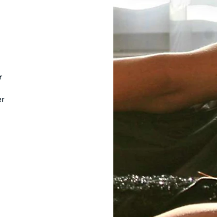
r
er
l