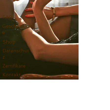
FAQ
Geschenkkart
e
Shop
Datenschut
z
Zertifikate
Kontakt
Partner
Impressum
AGB